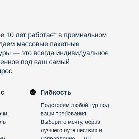
е 10 лет работает в премиальном
одаем массовые пакетные
уры — это всегда индивидуальное
ленное под ваш самый
рос.
ис
Гибкость
Подстроим любой тур под
чи.
ваши требования.
к в
Выберите мечту, образ
лучшего путешествия и
им
направление — мы