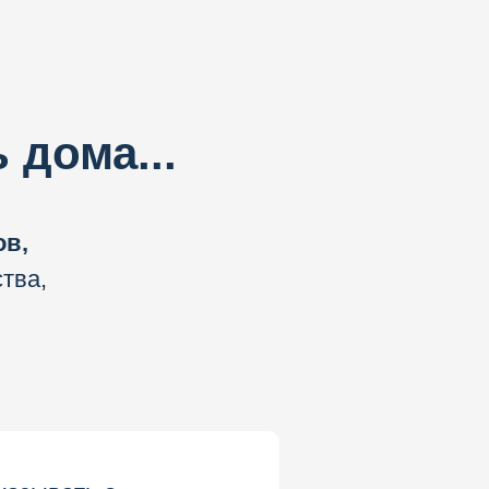
 дома...
ов,
тва,