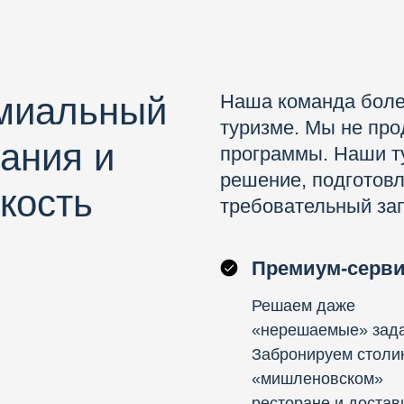
емиальный
Наша команда боле
туризме. Мы не пр
ания и
программы. Наши т
решение, подготов
кость
требовательный зап
Премиум-серв
Решаем даже
«нерешаемые» зада
Забронируем столи
«мишленовском»
ресторане и достав