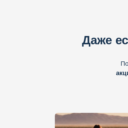
Даже ес
По
акц