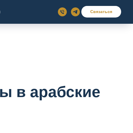
ы
Связаться
ы в арабские