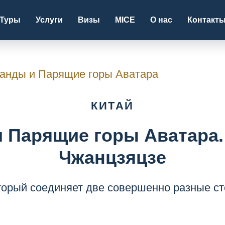
Туры
Услуги
Визы
MICE
О нас
Контакт
Панды и Парящие горы Аватара
КИТАЙ
 Парящие горы Аватара.
Чжанцзяцзе
торый соединяет две совершенно разные ст