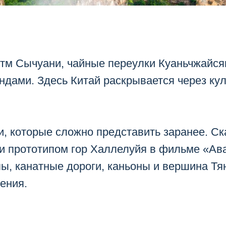
тм Сычуани, чайные переулки Куаньчжайся
андами. Здесь Китай раскрывается через кул
, которые сложно представить заранее. С
ли прототипом гор Халлелуйя в фильме «Ав
пы, канатные дороги, каньоны и вершина Т
ения.