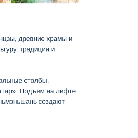
нцзы, древние храмы и
ьтуру, традиции и
кальные столбы,
атар». Подъём на лифте
яньмэньшань создают