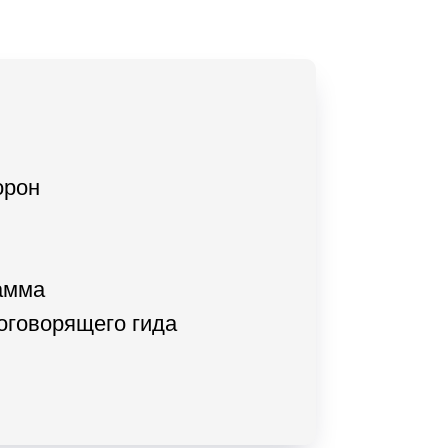
орон
амма
коговорящего гида