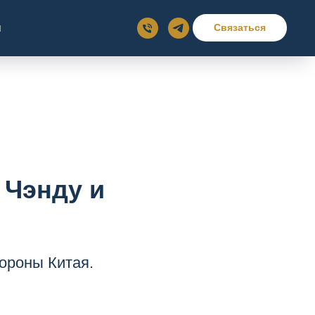
ы
Связаться
 Чэнду и
ороны Китая.