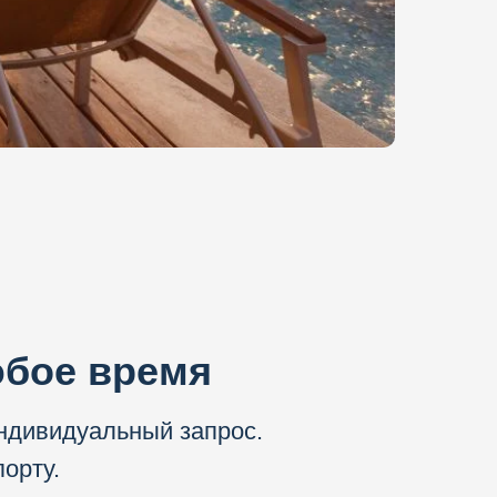
юбое время
ндивидуальный запрос.
порту.