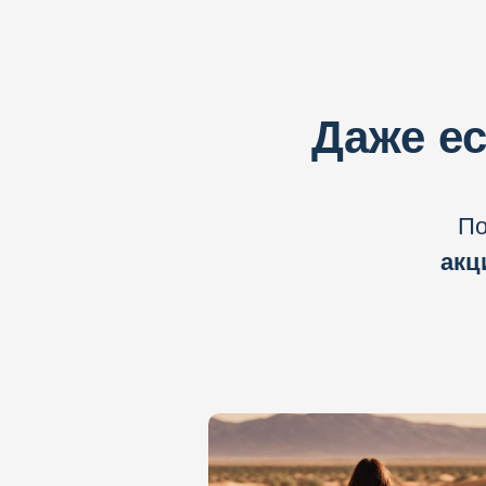
Даже ес
По
акц