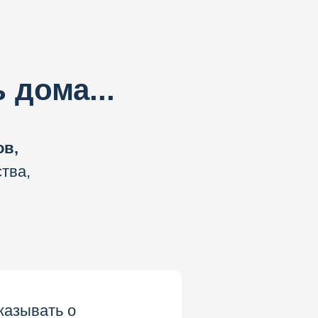
 дома...
ов,
тва,
казывать о