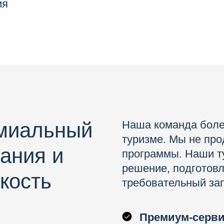
ия
емиальный
Наша команда боле
туризме. Мы не пр
ания и
программы. Наши т
решение, подготов
кость
требовательный зап
Премиум-серв