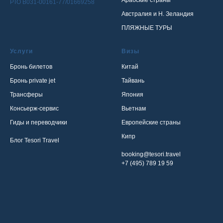
Арабские страны
РТО В031-00161-77/01669258
Австралия и Н. Зеландия
ПЛЯЖНЫЕ ТУРЫ
Услуги
Визы
Бронь билетов
Китай
Бронь private jet
Тайвань
Трансферы
Япония
Консьерж-сервис
Вьетнам
Гиды и переводчики
Европейские страны
Кипр
Блог Tesori Travel
booking@tesori.travel
+7 (495) 789 19 59